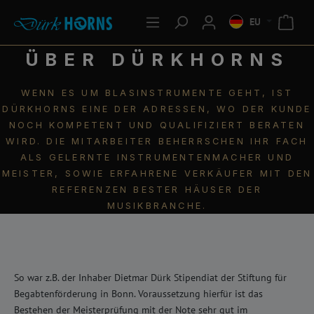
EU
ÜBER DÜRKHORNS
WENN ES UM BLASINSTRUMENTE GEHT, IST
DÜRKHORNS EINE DER ADRESSEN, WO DER KUNDE
NOCH KOMPETENT UND QUALIFIZIERT BERATEN
WIRD. DIE MITARBEITER BEHERRSCHEN IHR FACH
ALS GELERNTE INSTRUMENTENMACHER UND
MEISTER, SOWIE ERFAHRENE VERKÄUFER MIT DEN
REFERENZEN BESTER HÄUSER DER
MUSIKBRANCHE.
So war z.B. der Inhaber Dietmar Dürk Stipendiat der Stiftung für
Begabtenförderung in Bonn. Voraussetzung hierfür ist das
Bestehen der Meisterprüfung mit der Note sehr gut im