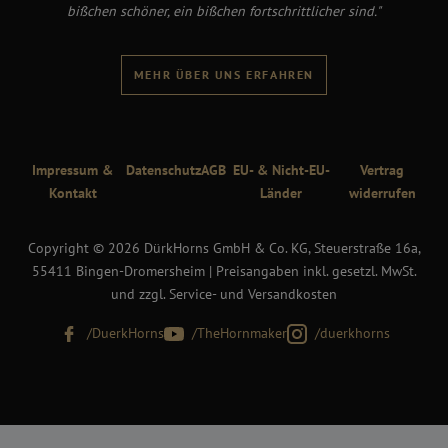
bißchen schöner, ein bißchen fortschrittlicher sind."
MEHR ÜBER UNS ERFAHREN
Impressum &
Datenschutz
AGB
EU- & Nicht-EU-
Vertrag
Kontakt
Länder
widerrufen
Copyright © 2026 DürkHorns GmbH & Co. KG, Steuerstraße 16a,
55411 Bingen-Dromersheim | Preisangaben inkl. gesetzl. MwSt.
und zzgl. Service- und Versandkosten
/DuerkHorns
/TheHornmaker
/duerkhorns