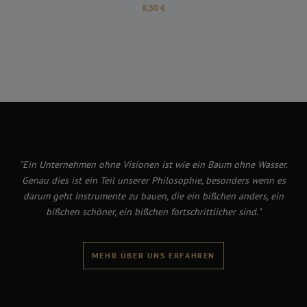
Regulärer Preis:
8,50 €
"Ein Unternehmen ohne Visionen ist wie ein Baum ohne Wasser.
Genau dies ist ein Teil unserer Philosophie, besonders wenn es
darum geht Instrumente zu bauen, die ein bißchen anders, ein
bißchen schöner, ein bißchen fortschrittlicher sind."
MEHR ÜBER UNS ERFAHREN