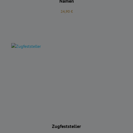
Namen
Regulärer Preis:
24,90 €
Zugfeststeller