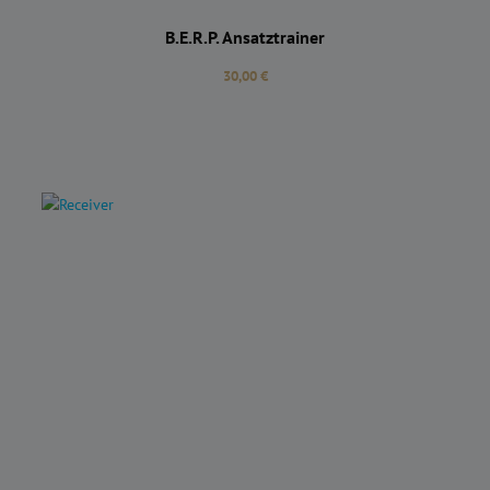
B.E.R.P. Ansatztrainer
Regulärer Preis:
30,00 €