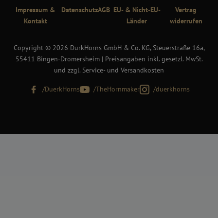
Impressum &
Datenschutz
AGB
EU- & Nicht-EU-
Vertrag
Kontakt
Länder
widerrufen
Copyright © 2026 DürkHorns GmbH & Co. KG, Steuerstraße 16a,
55411 Bingen-Dromersheim | Preisangaben inkl. gesetzl. MwSt.
und zzgl. Service- und Versandkosten
/DuerkHorns
/TheHornmaker
/duerkhorns